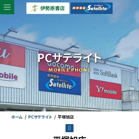
コ
ナ
ン
ビ
テ
ゲ
ン
ー
ツ
シ
へ
ョ
ス
ン
PCサテライト
キ
に
ッ
移
MOBILE PHONE
プ
動
ホーム
PCサテライト
平塚旭店