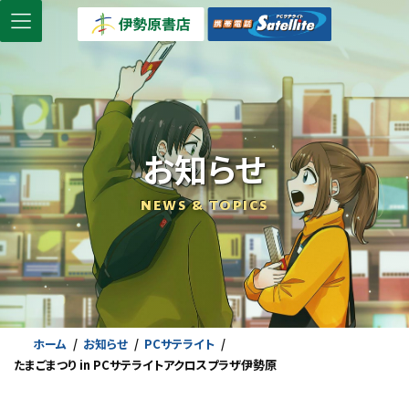
コ
ナ
ン
ビ
テ
ゲ
ン
ー
ツ
シ
へ
ョ
ス
ン
お知らせ
キ
に
ッ
移
NEWS & TOPICS
プ
動
ホーム
お知らせ
PCサテライト
たまごまつり in PCサテライトアクロスプラザ伊勢原