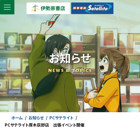
コ
ナ
ン
ビ
テ
ゲ
ン
ー
ツ
シ
へ
ョ
ス
ン
お知らせ
キ
に
ッ
移
NEWS & TOPICS
プ
動
ホーム
お知らせ
PCサテライト
PCサテライト厚木荻野店 出張イベント開催